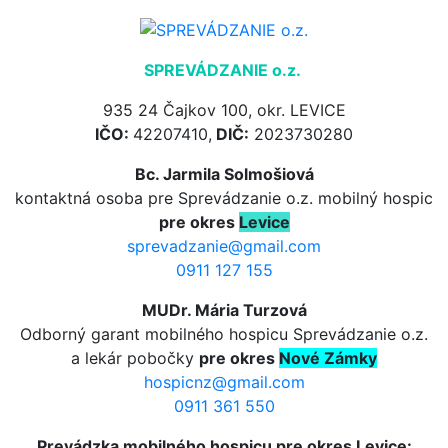
SPREVÁDZANIE o.z.
935 24 Čajkov 100, okr. LEVICE
IČO:
42207410,
DIČ:
2023730280
Bc. Jarmila Solmošiová
kontaktná osoba pre Sprevádzanie o.z. mobilný hospic
pre okres
Levice
sprevadzanie@gmail.com
0911 127 155
MUDr. Mária Turzová
Odborný garant mobilného hospicu Sprevádzanie o.z.
a lekár pobočky
pre okres
Nové Zámky
hospicnz@gmail.com
0911 361 550
Prevádzka mobilného hospicu pre okres Levice: